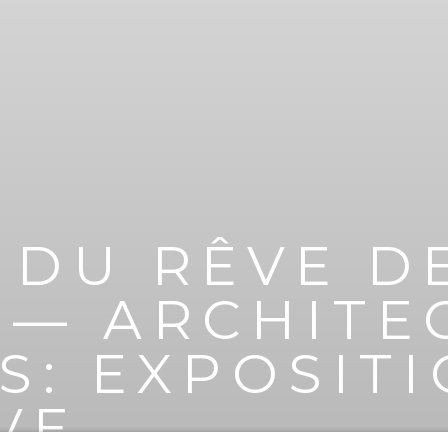
 DU RÊVE D
 — ARCHITE
ES
:
EXPOSIT
VE