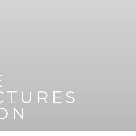
E
CTURES
ION