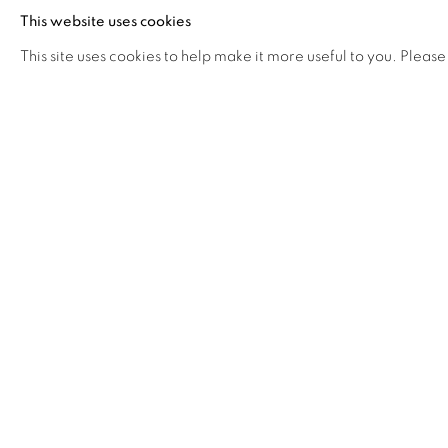
This website uses cookies
24 JUIN - 29 AOÛT 2026
This site uses cookies to help make it more useful to you. Please
Image of Le temps du rêve de l’enfant — Architectures i
HORS LES MURS
ACTUALITÉS DES ARTISTES