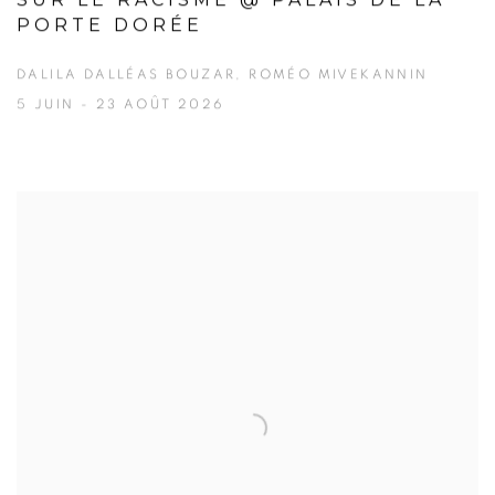
SUR LE RACISME @ PALAIS DE LA
PORTE DORÉE
DALILA DALLÉAS BOUZAR, ROMÉO MIVEKANNIN
5 JUIN - 23 AOÛT 2026