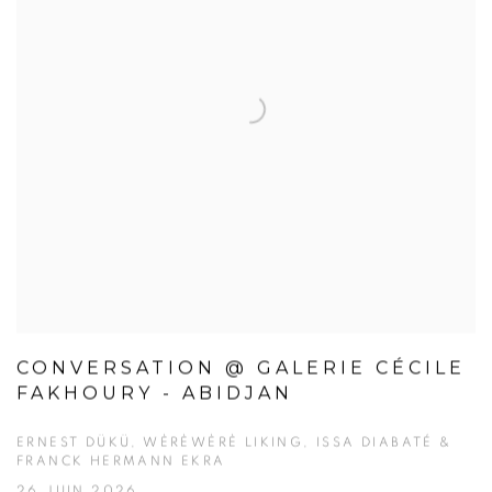
CONVERSATION @ GALERIE CÉCILE
FAKHOURY - ABIDJAN
ERNEST DÜKÜ, WÈRÈWÈRÈ LIKING, ISSA DIABATÉ &
FRANCK HERMANN EKRA
26 JUIN 2026