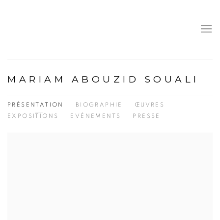
MARIAM ABOUZID SOUALI
PRÉSENTATION
BIOGRAPHIE
ŒUVRES
EXPOSITIONS
EVÉNEMENTS
PRESSE
View works.