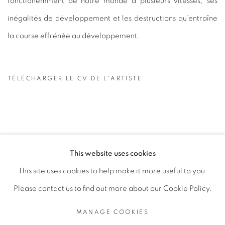
fonctionemment de notre monde à plusieurs vitesses, ses
inégalités de développement et les destructions qu’entraîne
la course e
ff
rénée au développement.
TÉLÉCHARGER LE CV DE L'ARTISTE
(PDF, OPENS IN A NEW TAB.)
This website uses cookies
PRIVACY POLICY
MANAGE COOKIES
This site uses cookies to help make it more useful to you.
COPYRIGHT © 2026 GALERIE CÉCILE FAKHOURY
Please contact us to find out more about our Cookie Policy.
SITE BY ARTLOGIC
MANAGE COOKIES