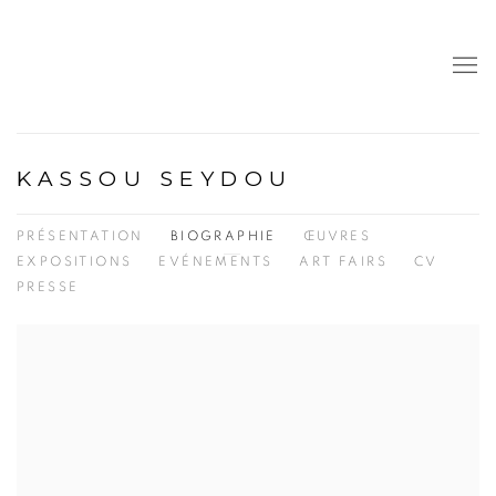
KASSOU SEYDOU
PRÉSENTATION
BIOGRAPHIE
ŒUVRES
EXPOSITIONS
EVÉNEMENTS
ART FAIRS
CV
PRESSE
View works.