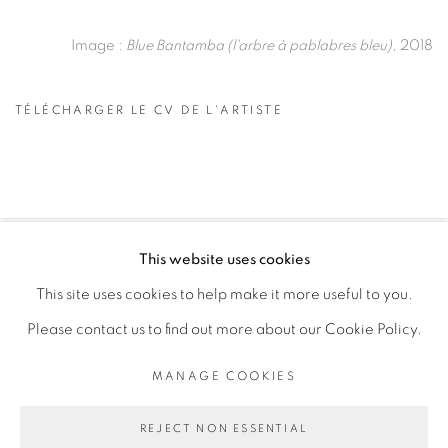
Image :
Blue Bantamba (l'arbre à pablabres bleu)
, 2018
TÉLÉCHARGER LE CV DE L'ARTISTE
(PDF, OPENS IN A NEW TAB.)
This website uses cookies
PRIVACY POLICY
MANAGE COOKIES
This site uses cookies to help make it more useful to you.
COPYRIGHT © 2026 GALERIE CÉCILE FAKHOURY
Please contact us to find out more about our Cookie Policy.
SITE BY ARTLOGIC
MANAGE COOKIES
Go
REJECT NON ESSENTIAL