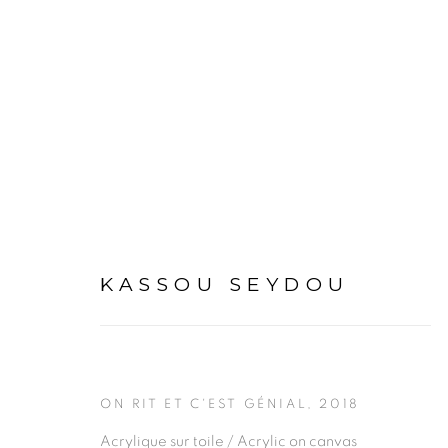
KASSOU SEYDOU
PRIVACY POLICY
MANAGE COOKIES
ON RIT ET C'EST GÉNIAL
,
2018
COPYRIGHT © 2026 GALERIE CÉCILE FAKHOURY
Acrylique sur toile / Acrylic on canvas