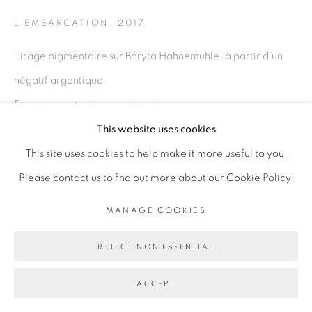
L’EMBARCATION
,
2017
Go
Tirage pigmentaire sur Baryta Hahnemühle, à partir d'un
négatif argentique
Encadrement caisse américaine sans verre
60 x 90 cm
This website uses cookies
23 5/8 x 35 3/8 in
This site uses cookies to help make it more useful to you.
Please contact us to find out more about our Cookie Policy.
ENQUIRE
MANAGE COOKIES
EXPOSITIONS
REJECT NON ESSENTIAL
- "Ghost Park - Les Vivants#1", exposition personnelle, La
ACCEPT
Chapelle Saint Jacques - Centre d'art contemporain, Saint
Gaudens, France, du 16.03.2019 au 18.05.2019