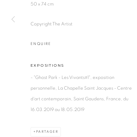
PRIVACY POLICY
MANAGE COOKIES
50 x 74 cm
COPYRIGHT © 2026 GALERIE CÉCILE FAKHOURY
Copyright The Artist
ENQUIRE
EXPOSITIONS
- "Ghost Park - Les Vivants#1", exposition
personnelle, La Chapelle Saint Jacques - Centre
d'art contemporain, Saint Gaudens, France, du
16.03.2019 au 18.05.2019
PARTAGER