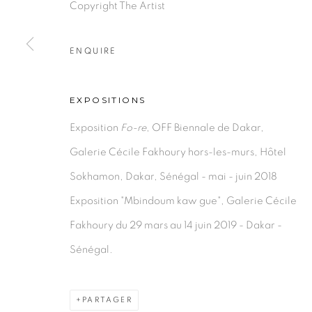
Copyright The Artist
PRIVACY POLICY
MANAGE COOKIES
COPYRIGHT © 2026 GALERIE CÉCILE FAKHOURY
ENQUIRE
EXPOSITIONS
Exposition
Fo-re
, OFF Biennale de Dakar,
Galerie Cécile Fakhoury hors-les-murs, Hôtel
Sokhamon, Dakar, Sénégal - mai - juin 2018
Exposition "Mbindoum kaw gue", Galerie Cécile
Fakhoury du 29 mars au 14 juin 2019 - Dakar -
Sénégal.
PARTAGER