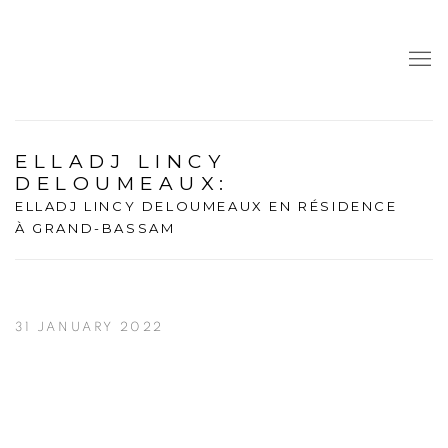
ELLADJ LINCY
DELOUMEAUX
:
ELLADJ LINCY DELOUMEAUX EN RÉSIDENCE
À GRAND-BASSAM
31 JANUARY 2022
Open a larger version of the following image in a popup: