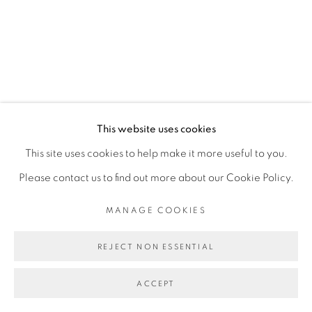
Open a larger version of the fol
PRIVACY POLICY
MANAGE COOKIES
COPYRIGHT © 2026 GALERIE CÉCILE
FAKHOURY
SITE BY ARTLOGIC
This website uses cookies
This site uses cookies to help make it more useful to you.
Please contact us to find out more about our Cookie Policy.
Go
MANAGE COOKIES
REJECT NON ESSENTIAL
ACCEPT
PARTAGER
ENQUIRE