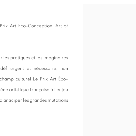
Open a larger version of 
 Prix Art Eco-Conception, Art of
r les pratiques et les imaginaires
éfi urgent et nécessaire, non
 champ culturel.
Le Prix Art Éco-
cène artistique
française à l’enjeu
 d’anticiper
les grandes mutations