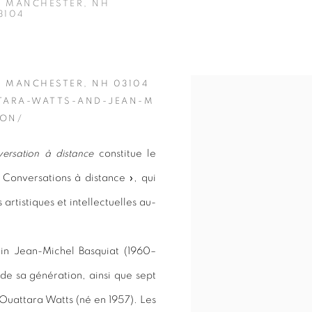
T MANCHESTER, NH
3104
T MANCHESTER, NH 03104
Open a larger version of 
TTARA-WATTS-AND-JEAN-M
ION/
ersation à distance
constitue le
 Conversations à distance », qui
 artistiques et intellectuelles au-
cain Jean-Michel Basquiat (1960–
s de sa génération, ainsi que sept
 Ouattara Watts (né en 1957). Les