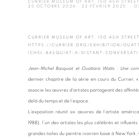
CURRIER MUSEUM OF ART, 150 ASH STREE
25 OCTOBRE 2024 - 23 FÉVRIER 2025
0
CURRIER MUSEUM OF ART, 150 ASH STREE
HTTPS://CURRIER.ORG/EXHIBITION/OUA
ICHEL-BASQUIAT-A-DISTANT-CONVERSAT
Jean-Michel Basquiat et Ouattara Watts : Une conv
dernier
chapitre de la série en cours du Currier, «
associe les œuvres d’artistes partageant des affinités
delà du temps et de l’espace.
L’exposition réunit six œuvres de l’artiste améri
1988), l’un des artistes les plus célébrés et influent
grandes toiles du peintre ivoirien basé à New York,