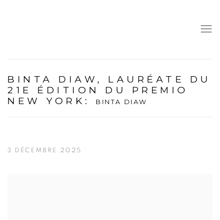
BINTA DIAW, LAURÉATE DU
21E ÉDITION DU PREMIO
NEW YORK
:
BINTA DIAW
3 DÉCEMBRE 2025
Open a larger version of the following image in a popup: