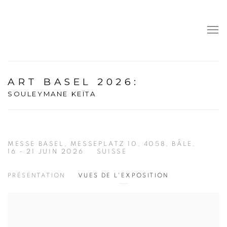
ART BASEL 2026
:
SOULEYMANE KEÏTA
MESSE BASEL, MESSEPLATZ 10, 4058, BÂLE,
16 - 21 JUIN 2026
SUISSE
PRÉSENTATION
VUES DE L'EXPOSITION
Open a larger version of the following image in a popup: