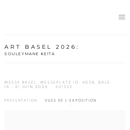
ART BASEL 2026
:
SOULEYMANE KEÏTA
MESSE BASEL, MESSEPLATZ 10, 4058, BÂLE,
16 - 21 JUIN 2026
SUISSE
PRÉSENTATION
VUES DE L'EXPOSITION
Open a larger version of the following image in a popup: