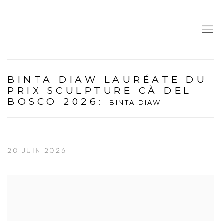
BINTA DIAW LAURÉATE DU
PRIX SCULPTURE CÀ DEL
BOSCO 2026
:
BINTA DIAW
20 JUIN 2026
Open a larger version of the following image in a popup: