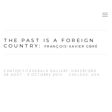
THE PAST IS A FOREIGN
COUNTRY
:
FRANÇOIS-XAVIER GBRÉ
CANTOR FITZGERALD GALLERY, HAVERFORD
28 AOÛT - 9 OCTOBRE 2015
COLLEGE, USA
Open a larger version of the following image in a popup: