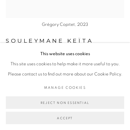
COPYRIGHT © 2026 GALERIE CÉCILE
FAKHOURY
Grégory Copitet, 2023
SITE BY ARTLOGIC
SOULEYMANE KEÏTA
Go
This website uses cookies
SYNTHÈSE, SÉRIE N°7
,
2004
This site uses cookies to help make it more useful to you.
Please contact us to find out more about our Cookie Policy.
Acrylique, encre de Chine, fil et tissu sur toile
Acrylic, ink, thread and fabrics on canvas
MANAGE COOKIES
140 x 130 cm
REJECT NON ESSENTIAL
55 1/8 x 51 1/8 in
ACCEPT
Copyright The Artist