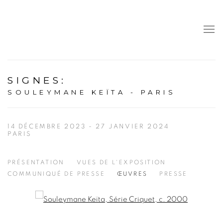
SIGNES
:
SOULEYMANE KEÏTA - PARIS
14 DÉCEMBRE 2023 - 27 JANVIER 2024
PARIS
PRÉSENTATION
VUES DE L'EXPOSITION
COMMUNIQUÉ DE PRESSE
ŒUVRES
PRESSE
Open a larger version of the following image in a popup: