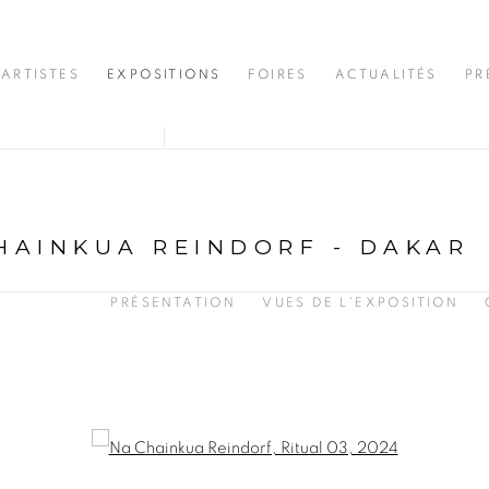
ARTISTES
EXPOSITIONS
FOIRES
ACTUALITÉS
PR
HAINKUA REINDORF - DAKAR
PRÉSENTATION
VUES DE L'EXPOSITION
opup: