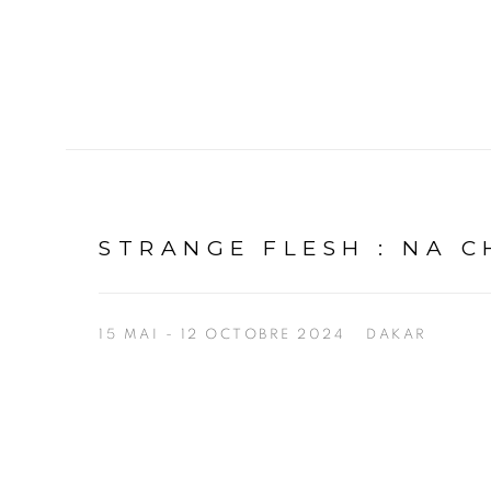
STRANGE FLESH
:
NA C
15 MAI - 12 OCTOBRE 2024
DAKAR
Open a larger version of the following image in a p