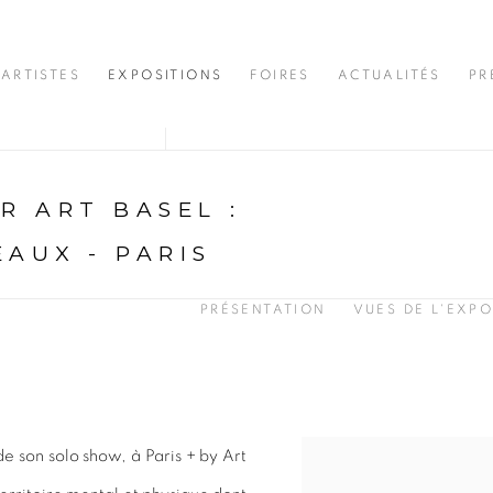
ARTISTES
EXPOSITIONS
FOIRES
ACTUALITÉS
PR
AR ART BASEL
:
AUX - PARIS
PRÉSENTATION
VUES DE L'EXPO
e son solo show, à Paris + by Art