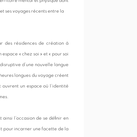
erritoire mental et physique dont
e et ses voyages récents entre la
r des résidences de création à
n espace « chez soi » et « pour soi
disruptive d’une nouvelle langue
es heures longues du voyage créent
 ouvrent un espace où l’identité
rmes.
ainsi l’occasion de se définir en
it pour incarner une facette de la