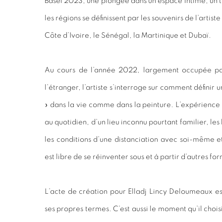
Basel 2023, une plongée dans un espace intime, un t
les régions se définissent par les souvenirs de l’artist
Côte d’Ivoire, le Sénégal, la Martinique et Dubaï.
Au cours de l’année 2022, largement occupée pa
l’étranger, l’artiste s’interroge sur comment définir u
» dans la vie comme dans la peinture. L’expérience 
au quotidien, d’un lieu inconnu pourtant familier, l
les conditions d’une distanciation avec soi-même et
est libre de se réinventer sous et à partir d’autres fo
L’acte de création pour Elladj Lincy Deloumeaux est 
ses propres termes. C’est aussi le moment qu’il chois