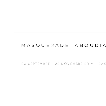
MASQUERADE
:
ABOUDIA
20 SEPTEMBRE - 22 NOVEMBRE 2019
DA
Open a larger version of the following image in a p