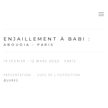
ENJAILLEMENT À BABI
:
ABOUDIA - PARIS
19 FÉVRIER - 12 MARS 2022
PARIS
PRÉSENTATION
VUES DE L'EXPOSITION
ŒUVRES
Open a larger version of the following image in a popup: