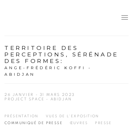
TERRITOIRE DES
PERCEPTIONS, SÉRÉNADE
DES FORMES
:
ANGE-FRÉDÉRIC KOFFI -
ABIDJAN
26 JANVIER - 31 MARS 2023
PROJECT SPACE - ABIDJAN
PRÉSENTATION
VUES DE L'EXPOSITION
COMMUNIQUÉ DE PRESSE
ŒUVRES
PRESSE