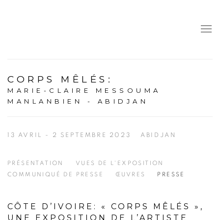
CORPS MÊLÉS
:
MARIE-CLAIRE MESSOUMA
MANLANBIEN - ABIDJAN
13 AVRIL - 2 SEPTEMBRE 2023
ABIDJAN
PRÉSENTATION
VUES DE L'EXPOSITION
COMMUNIQUÉ DE PRESSE
ŒUVRES
PRESSE
CÔTE D’IVOIRE: « CORPS MÊLÉS »,
UNE EXPOSITION DE L’ARTISTE