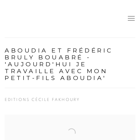
ABOUDIA ET FRÉDÉRIC
BRULY BOUABRÉ -
'AUJOURD'HUI JE
TRAVAILLE AVEC MON
PETIT-FILS ABOUDIA'
EDITIONS CÉCILE FAKHOURY
Open a larger version of the following image in a popup: