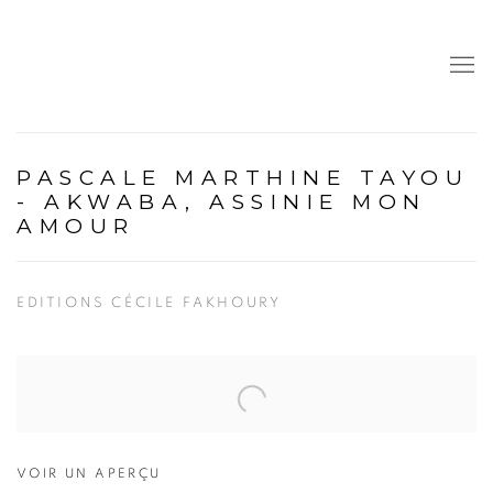
PASCALE MARTHINE TAYOU
- AKWABA, ASSINIE MON
AMOUR
EDITIONS CÉCILE FAKHOURY
Open a larger version of the following image in a popup:
VOIR UN APERÇU