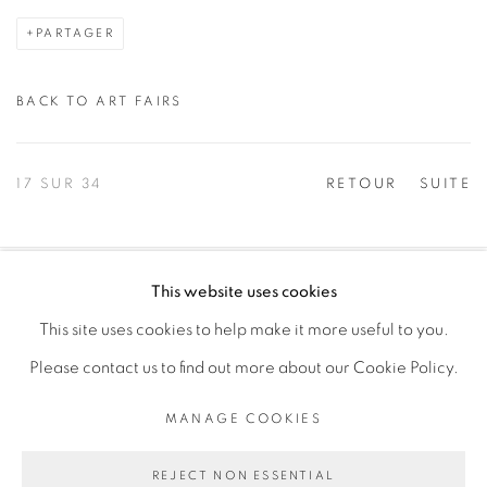
PARTAGER
BACK TO ART FAIRS
17
SUR 34
RETOUR
SUITE
This website uses cookies
PRIVACY POLICY
MANAGE COOKIES
This site uses cookies to help make it more useful to you.
COPYRIGHT © 2026 GALERIE CÉCILE FAKHOURY
Please contact us to find out more about our Cookie Policy.
SITE BY ARTLOGIC
MANAGE COOKIES
Go
REJECT NON ESSENTIAL