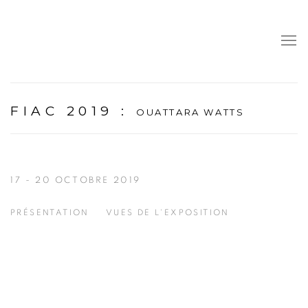
FIAC 2019
:
OUATTARA WATTS
17 - 20 OCTOBRE 2019
PRÉSENTATION
VUES DE L'EXPOSITION
Open a larger version of the following image in a popup: