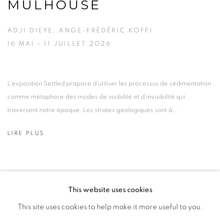
MULHOUSE
ADJI DIEYE, ANGE-FRÉDÉRIC KOFFI
16 MAI - 11 JUILLET 2026
L’exposition Settled propose d’utiliser les processus de sédimentation
comme métaphore des modes de visibilité et d’invisibilité qui
traversent notre époque. Les strates géologiques sont à...
LIRE PLUS
This website uses cookies
PRIVACY POLICY
MANAGE COOKIES
This site uses cookies to help make it more useful to you.
COPYRIGHT © 2026 GALERIE CÉCILE FAKHOURY