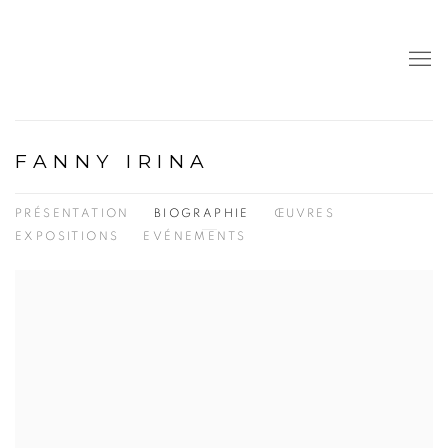
FANNY IRINA
PRÉSENTATION
BIOGRAPHIE
ŒUVRES
EXPOSITIONS
EVÉNEMENTS
View works.