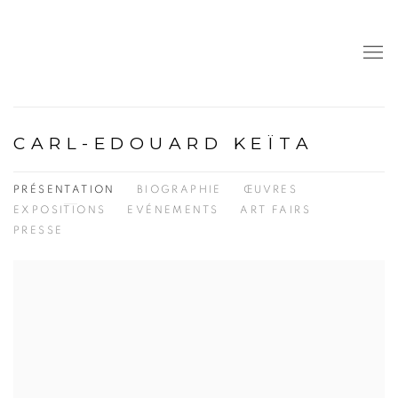
CARL-EDOUARD KEÏTA
PRÉSENTATION
BIOGRAPHIE
ŒUVRES
EXPOSITIONS
EVÉNEMENTS
ART FAIRS
PRESSE
View works.