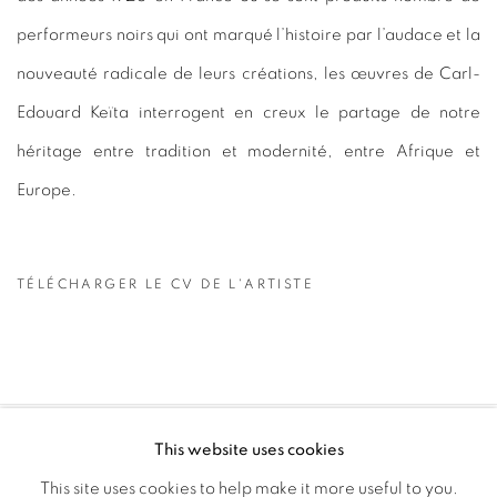
performeurs noirs qui ont marqué l’histoire par l’audace et la
nouveauté radicale de leurs créations, les œuvres de Carl-
Edouard Keïta interrogent en creux le partage de notre
héritage entre tradition et modernité, entre Afrique et
Europe.
TÉLÉCHARGER LE CV DE L'ARTISTE
(PDF, OPENS IN A NEW TAB.)
This website uses cookies
PRIVACY POLICY
MANAGE COOKIES
This site uses cookies to help make it more useful to you.
COPYRIGHT © 2026 GALERIE CÉCILE FAKHOURY