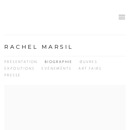
RACHEL MARSIL
PRÉSENTATION
BIOGRAPHIE
ŒUVRES
EXPOSITIONS
EVÉNEMENTS
ART FAIRS
PRESSE
View works.