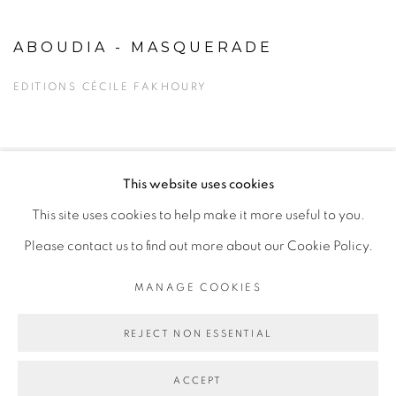
ABOUDIA - MASQUERADE
EDITIONS CÉCILE FAKHOURY
This website uses cookies
PRIVACY POLICY
MANAGE COOKIES
This site uses cookies to help make it more useful to you.
COPYRIGHT © 2026 GALERIE CÉCILE FAKHOURY
Please contact us to find out more about our Cookie Policy.
SITE BY ARTLOGIC
MANAGE COOKIES
Go
REJECT NON ESSENTIAL
ACCEPT