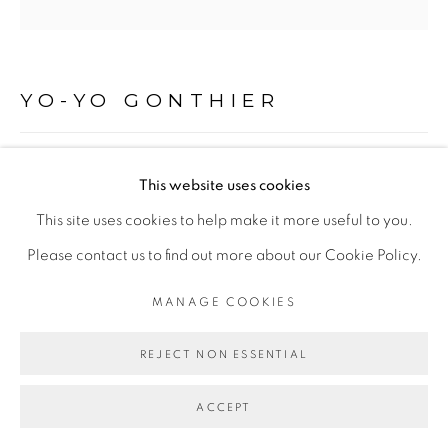
Go
YO-YO GONTHIER
L'HOMME, SÉRIE LA PEAU DE LA LUNE
This website uses cookies
(VANITÉS)
,
2009
This site uses cookies to help make it more useful to you.
Tirage pigmentaire sur Baryta Hahnemühle 315 gr, à partir
Please contact us to find out more about our Cookie Policy.
d'un négatif argentique
MANAGE COOKIES
Encadrement caisse américaine sans verre
40 x 40 cm
REJECT NON ESSENTIAL
ENQUIRE
ACCEPT