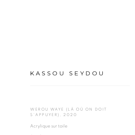
KASSOU SEYDOU
KASSOU SEYDOU
WEROU WAYE (LÀ OÙ ON DOIT
S'APPUYER)
,
2020
Acrylique sur toile