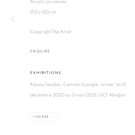
Acrylic on canvas
150 x 130 cm
PRIVACY POLICY
MANAGE COOKIES
Copyright The Artist
COPYRIGHT © 2026 GALERIE CÉCILE FAKHOURY
ENQUIRE
EXHIBITIONS
Kassou Seydou, Comme la jungle, la mer, du 12
décembre 2020 au 3 mars 2021, GCF Abidjan
SHARE