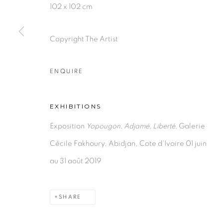
PRIVACY POLICY
MANAGE COOKIES
102 x 102 cm
COPYRIGHT © 2026 GALERIE CÉCILE FAKHOURY
Copyright The Artist
ENQUIRE
EXHIBITIONS
Exposition
Yopougon, Adjamé, Liberté,
Galerie
Cécile Fakhoury, Abidjan, Cote d'Ivoire 01 juin
au 31 août 2019
SHARE