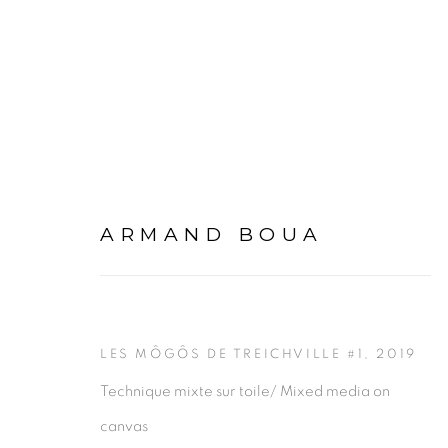
ARTWORKS
ARMAND BOUA
LES MÔGÔS DE TREICHVILLE #1
,
2019
Technique mixte sur toile/ Mixed media on
canvas