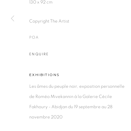
130 x 92 cm
PRIVACY POLICY
MANAGE COOKIES
COPYRIGHT © 2026 GALERIE CÉCILE FAKHOURY
Copyright The Artist
POA
ENQUIRE
EXHIBITIONS
Les âmes du peuple noir, exposition personnelle
de Roméo Mivekannin à la Galerie Cécile
Fakhoury - Abidjan du 19 septembre au 28
novembre 2020