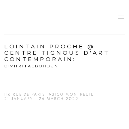
LOINTAIN PROCHE @
CENTRE TIGNOUS D'ART
CONTEMPORAIN
:
DIMITRI FAGBOHOUN
116 RUE DE PARIS, 93100 MONTREUIL
21 JANUARY - 26 MARCH 2022
Open a larger version of the following image in a popup: