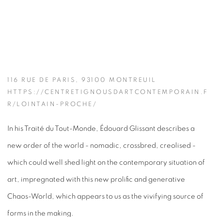
116 RUE DE PARIS, 93100 MONTREUIL
HTTPS://CENTRETIGNOUSDARTCONTEMPORAIN.F
R/LOINTAIN-PROCHE/
In his Traité du Tout-Monde, Édouard Glissant describes a
new order of the world - nomadic, crossbred, creolised -
which could well shed light on the contemporary situation of
art, impregnated with this new prolific and generative
Chaos-World, which appears to us as the vivifying source of
forms in the making.