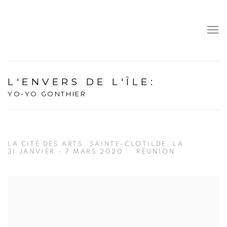
L'ENVERS DE L'ÎLE
:
YO-YO GONTHIER
LA CITÉ DES ARTS, SAINTE-CLOTILDE, LA
31 JANVIER - 7 MARS 2020
RÉUNION
Open a larger version of the following image in a popup: