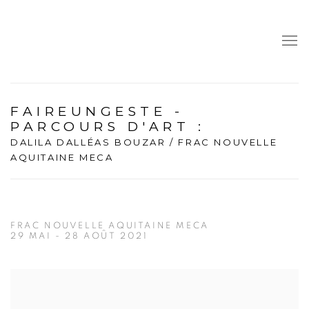
FAIREUNGESTE -
PARCOURS D'ART
:
DALILA DALLÉAS BOUZAR / FRAC NOUVELLE
AQUITAINE MECA
FRAC NOUVELLE AQUITAINE MECA
29 MAI - 28 AOÛT 2021
Open a larger version of the following image in a popup: