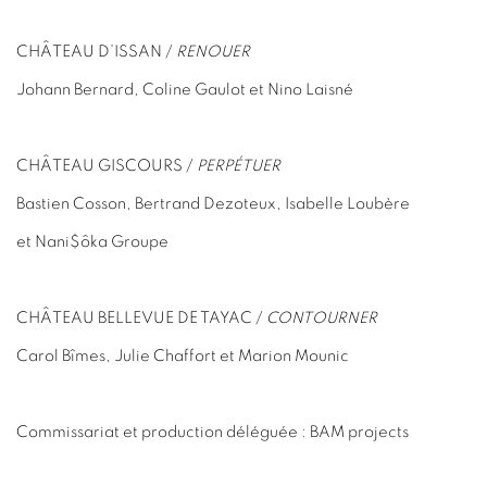
CHÂTEAU D’ISSAN /
RENOUER
Johann Bernard, Coline Gaulot et Nino Laisné
CHÂTEAU GISCOURS
/
PERPÉTUER
Bastien Cosson, Bertrand Dezoteux, Isabelle Loubère
et Nani$ôka Groupe
CHÂTEAU BELLEVUE DE TAYAC /
CONTOURNER
Carol Bîmes, Julie Chaffort et Marion Mounic
Commissariat et production déléguée :
BAM projects