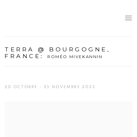
TERRA @ BOURGOGNE,
FRANCE
:
ROMÉO MIVEKANNIN
20 OCTOBRE - 25 NOVEMBRE 2023
Open a larger version of the following image in a popup: