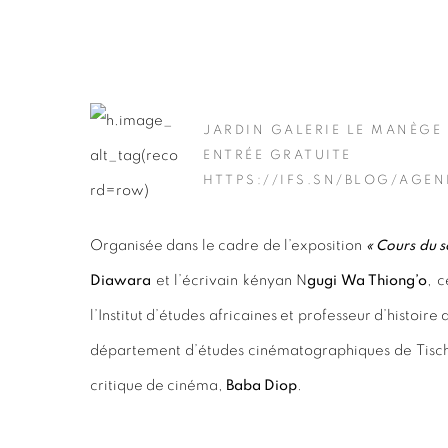
JARDIN GALERIE LE MANÈGE
ENTRÉE GRATUITE
HTTPS://IFS.SN/BLOG/AGE
Organisée dans le cadre de l’exposition
« Cours du s
Diawara
et l’écrivain kényan N
gugi Wa Thiong’o
, c
l’Institut d’études africaines et professeur d’histoir
département d’études cinématographiques de Tisch S
critique de cinéma,
Baba Diop
.