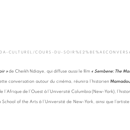
NDA-CULTUREL/COURS-DU-SOIR%E2%8E%AECONVERS
oir »
de Cheikh Ndiaye, qui diffuse aussi le film
« Sembene: The Mak
ette conversation autour du cinéma, réunira l’historien
Mamadou 
e de l’Afrique de l’Ouest à l’Université Columbia (New-York), l’histo
chool of the Arts à l’Université de New-York, ainsi que l’artist