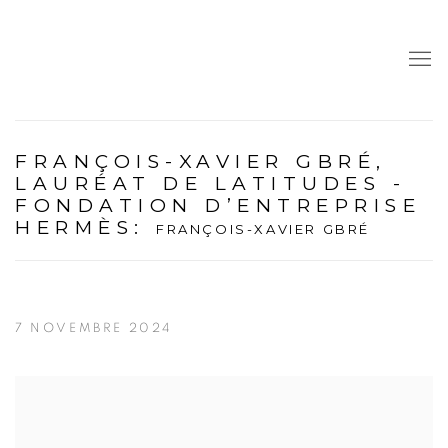
FRANÇOIS-XAVIER GBRÉ,
LAURÉAT DE LATITUDES -
FONDATION D’ENTREPRISE
HERMÈS
:
FRANÇOIS-XAVIER GBRÉ
7 NOVEMBRE 2024
Open a larger version of the following image in a popup: