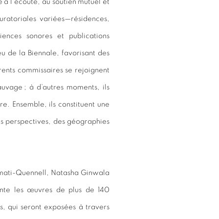
 à l’écoute, au soutien mutuel et
ratoriales variées—résidences,
riences sonores et publications
u de la Biennale, favorisant des
férents commissaires se rejoignent
uvage ; à d’autres moments, ils
e. Ensemble, ils constituent une
es perspectives, des géographies
amati-Quennell, Natasha Ginwala
nte les œuvres de plus de 140
, qui seront exposées à travers