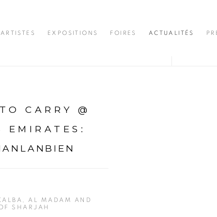
ARTISTES
EXPOSITIONS
FOIRES
ACTUALITÉS
PR
 TO CARRY @
B EMIRATES
:
MANLANBIEN
 KALBA, AL MADAM AND
 OF SHARJAH