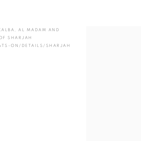
 KALBA, AL MADAM AND
Open a larger version of 
 OF SHARJAH
TS-ON/DETAILS/SHARJAH