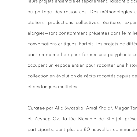
leurs projets ensemble et séparément, laissant place
au partage des ressources. Des méthodologies cu
ateliers, productions collectives, écriture, expé
élargies—sont constamment présentes dans le milie
conversations critiques. Parfois, les projets de dif
dans un même lieu pour former une polyphonie sa
occupent un espace entier pour raconter une histoir
collection en évolution de récits racontés depuis d
et des langues multiples.
Curatée par Alia Swastika, Amal Khalaf, Megan T
et Zeynep Öz, la 16e Biennale de Sharjah prése
participants, dont plus de 80 nouvelles commandes