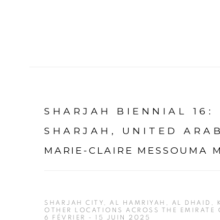
SHARJAH BIENNIAL 16:
SHARJAH, UNITED ARA
MARIE-CLAIRE MESSOUMA 
SHARJAH CITY, AL HAMRIYAH, AL DHAID,
OTHER LOCATIONS ACROSS THE EMIRATE
6 FÉVRIER - 15 JUIN 2025