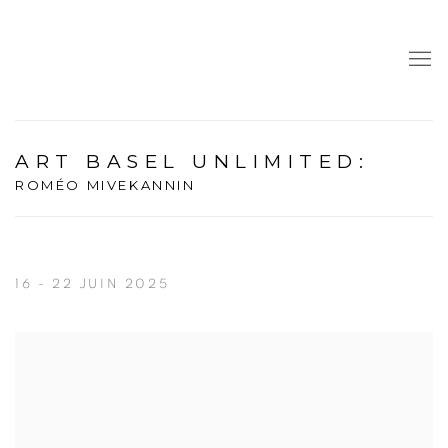
ART BASEL UNLIMITED
:
ROMÉO MIVEKANNIN
16 - 22 JUIN 2025
Open a larger version of the following image in a popup: