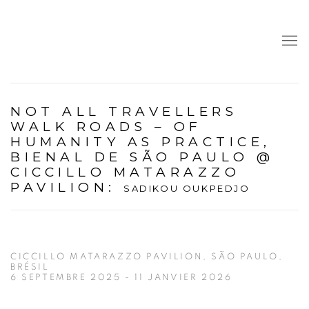
NOT ALL TRAVELLERS
WALK ROADS – OF
HUMANITY AS PRACTICE,
BIENAL DE SÃO PAULO @
CICCILLO MATARAZZO
PAVILION
:
SADIKOU OUKPEDJO
CICCILLO MATARAZZO PAVILION, SÃO PAULO,
BRÉSIL
6 SEPTEMBRE 2025 - 11 JANVIER 2026