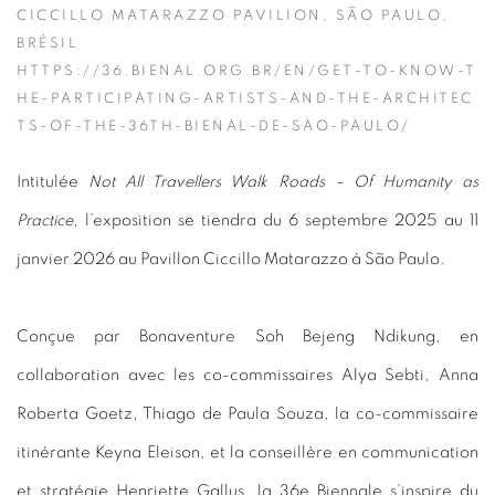
CICCILLO MATARAZZO PAVILION, SÃO PAULO,
BRÉSIL
HTTPS://36.BIENAL.ORG.BR/EN/GET-TO-KNOW-T
HE-PARTICIPATING-ARTISTS-AND-THE-ARCHITEC
TS-OF-THE-36TH-BIENAL-DE-SAO-PAULO/
Intitulée
Not All Travellers Walk Roads – Of Humanity as
Practice
, l’exposition se tiendra du 6 septembre 2025 au 11
janvier 2026 au Pavillon Ciccillo Matarazzo à São Paulo.
Conçue par Bonaventure Soh Bejeng Ndikung, en
collaboration avec les co-commissaires Alya Sebti, Anna
Roberta Goetz, Thiago de Paula Souza, la co-commissaire
itinérante Keyna Eleison, et la conseillère en communication
et stratégie Henriette Gallus, la 36e Biennale s’inspire du