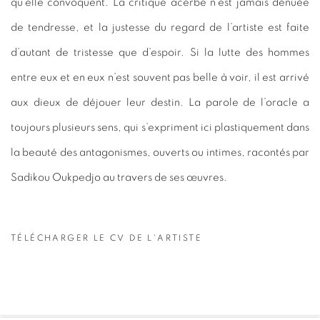
qu’elle convoquent. La critique acerbe n’est jamais dénuée
de tendresse, et la justesse du regard de l’artiste est faite
d’autant de tristesse que d’espoir. Si la lutte des hommes
entre eux et en eux n’est souvent pas belle à voir, il est arrivé
aux dieux de déjouer leur destin. La parole de l’oracle a
toujours plusieurs sens, qui s’expriment ici plastiquement dans
la beauté des antagonismes, ouverts ou intimes, racontés par
Sadikou Oukpedjo au travers de ses œuvres.
TÉLÉCHARGER LE CV DE L'ARTISTE
(PDF, OPENS IN A NEW TAB.)