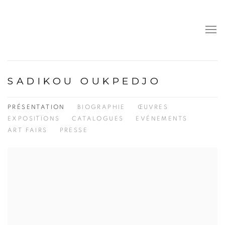
SADIKOU OUKPEDJO
PRÉSENTATION
BIOGRAPHIE
ŒUVRES
EXPOSITIONS
CATALOGUES
EVÉNEMENTS
ART FAIRS
PRESSE
View works.