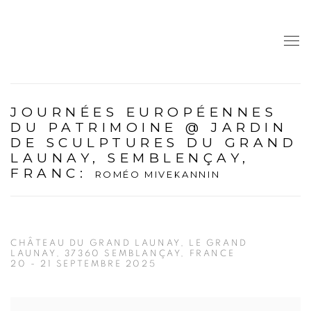
JOURNÉES EUROPÉENNES
DU PATRIMOINE @ JARDIN
DE SCULPTURES DU GRAND
LAUNAY, SEMBLENÇAY,
FRANC
:
ROMÉO MIVEKANNIN
CHÂTEAU DU GRAND LAUNAY, LE GRAND
LAUNAY, 37360 SEMBLANÇAY, FRANCE
20 - 21 SEPTEMBRE 2025
Open a larger version of the following image in a popup: