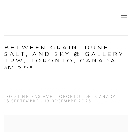
BETWEEN GRAIN, DUNE,
SALT, AND SKY @ GALLERY
TPW, TORONTO, CANADA
:
ADJI DIEYE
170 ST HELENS AVE, TORONTO, ON, CANADA
18 SEPTEMBRE - 13 DÉCEMBRE 2025
Open a larger version of the following image in a popup: