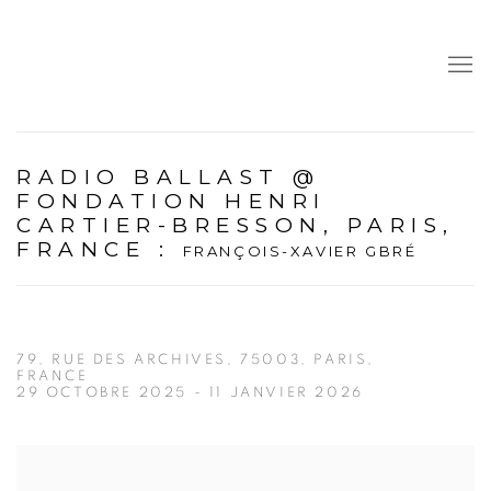
RADIO BALLAST @
FONDATION HENRI
CARTIER-BRESSON, PARIS,
FRANCE
:
FRANÇOIS-XAVIER GBRÉ
79, RUE DES ARCHIVES, 75003, PARIS,
FRANCE
29 OCTOBRE 2025 - 11 JANVIER 2026
Open a larger version of the following image in a popup: